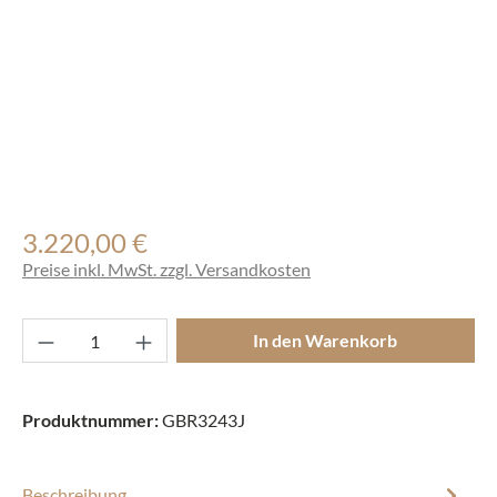
3.220,00 €
Regulärer Preis:
Preise inkl. MwSt. zzgl. Versandkosten
Produkt Anzahl: Gib den gewünschten Wert ei
In den Warenkorb
Produktnummer:
GBR3243J
Beschreibung