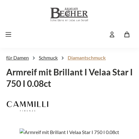
Zum Hauptinhalt springen
für Damen
Schmuck
Diamantschmuck
Armreif mit Brillant I Velaa Star I
750 I 0.08ct
Bildergalerie überspringen