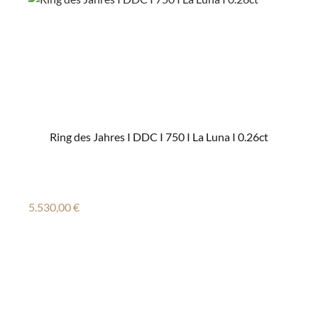
Ring des Jahres I DDC I 750 I La Luna I 0.26ct
Regulärer Preis:
5.530,00 €