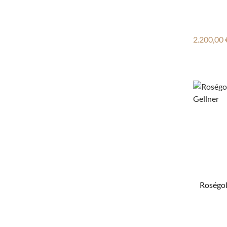
Reguläre
2.200,00 
Roségold