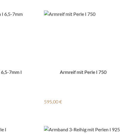
I 6,5-7mm I
Armreif mit Perle I 750
Regulärer Preis:
595,00 €