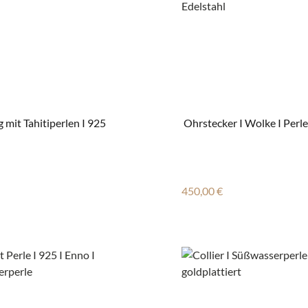
g mit Tahitiperlen I 925
Ohrstecker I Wolke I Perle
r Preis:
Regulärer Preis:
450,00 €