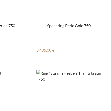
rlen 750
Spannring Perle Gold 750
Regulärer Preis:
3.495,00 €