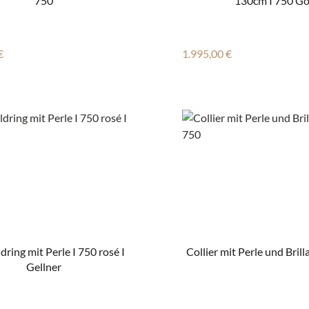
750
130cm I 750 G
r Preis:
Regulärer Preis:
€
1.995,00 €
ring mit Perle I 750 rosé I
Collier mit Perle und Brill
Gellner