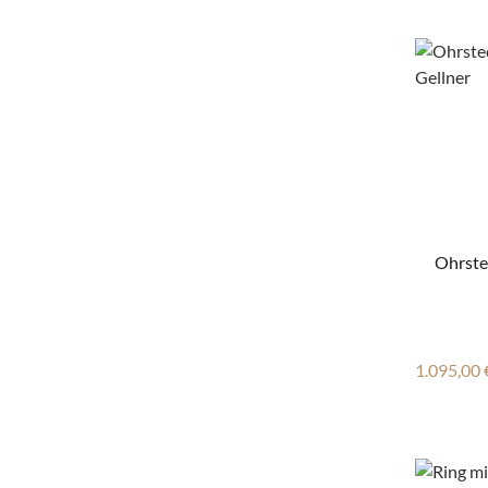
Ohrstec
Reguläre
1.095,00 