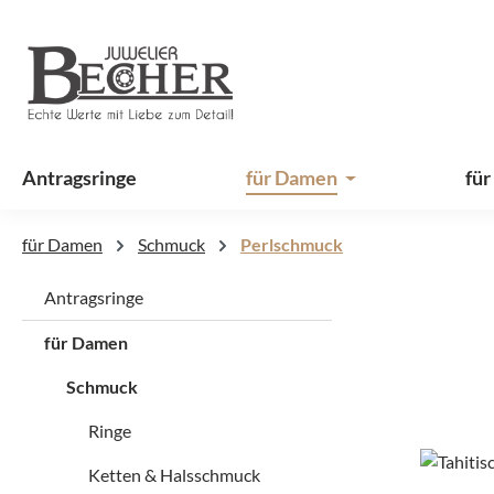
 Hauptinhalt springen
Zur Suche springen
Zur Hauptnavigation springen
Antragsringe
für Damen
für
für Damen
Schmuck
Perlschmuck
Antragsringe
für Damen
Schmuck
Ringe
Ketten & Halsschmuck