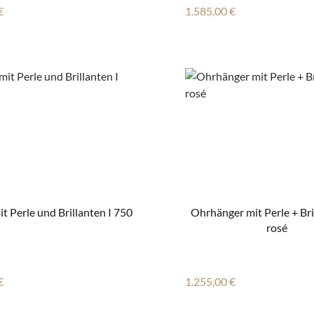
r Preis:
Regulärer Preis:
€
1.585,00 €
it Perle und Brillanten I 750
Ohrhänger mit Perle + Bri
rosé
r Preis:
Regulärer Preis:
€
1.255,00 €