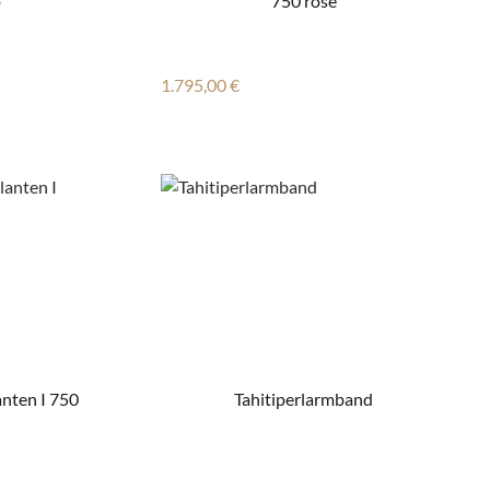
o
750 rosé
Regulärer Preis:
1.795,00 €
anten I 750
Tahitiperlarmband