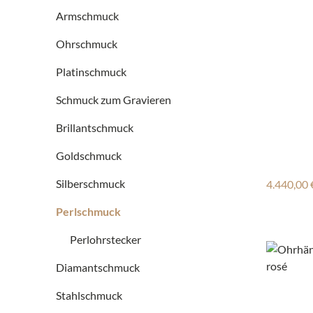
Armschmuck
Ohrschmuck
Platinschmuck
Schmuck zum Gravieren
Brillantschmuck
Goldschmuck
Reguläre
Silberschmuck
4.440,00 
Perlschmuck
Perlohrstecker
Diamantschmuck
Stahlschmuck