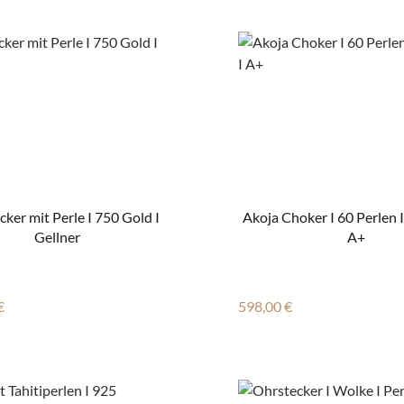
ker mit Perle I 750 Gold I
Akoja Choker I 60 Perlen 
Gellner
A+
r Preis:
Regulärer Preis:
€
598,00 €