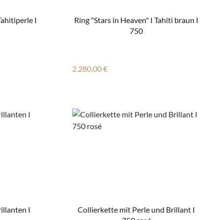
ahitiperle I
Ring "Stars in Heaven" I Tahiti braun I
750
Regulärer Preis:
2.280,00 €
illanten I
Collierkette mit Perle und Brillant I