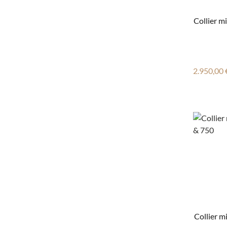
Collier m
Reguläre
2.950,00 
Collier m