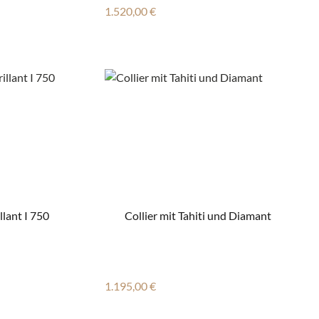
Regulärer Preis:
1.520,00 €
llant I 750
Collier mit Tahiti und Diamant
Regulärer Preis:
1.195,00 €