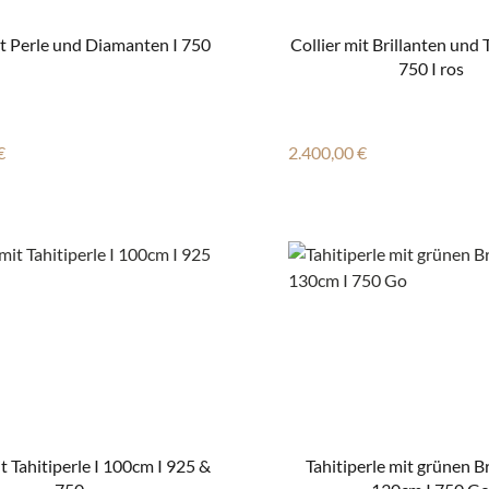
it Perle und Diamanten I 750
Collier mit Brillanten und T
750 I ros
r Preis:
Regulärer Preis:
€
2.400,00 €
it Tahitiperle I 100cm I 925 &
Tahitiperle mit grünen Br