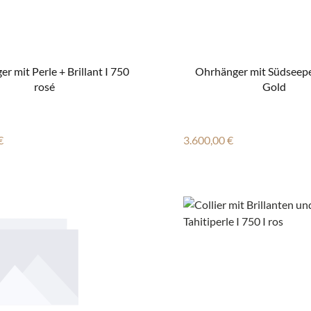
r mit Perle + Brillant I 750
Ohrhänger mit Südseepe
rosé
Gold
r Preis:
Regulärer Preis:
€
3.600,00 €