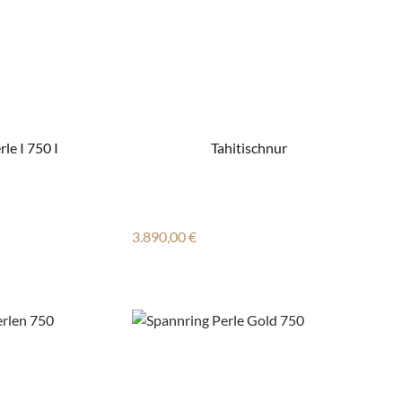
le I 750 I
Tahitischnur
Regulärer Preis:
3.890,00 €