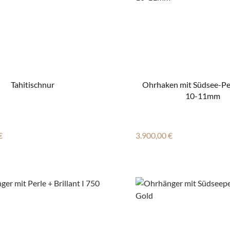
Tahitischnur
Ohrhaken mit Südsee-Per
10-11mm
r Preis:
Regulärer Preis:
€
3.900,00 €