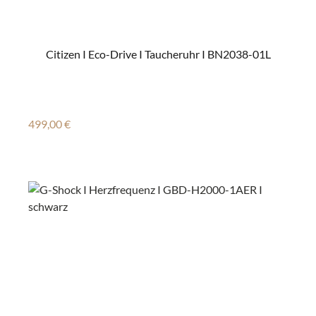
Citizen I Eco-Drive I Taucheruhr I BN2038-01L
Regulärer Preis:
499,00 €