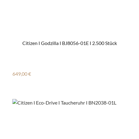
Citizen I Godzilla I BJ8056-01E I 2.500 Stück
Regulärer Preis:
649,00 €