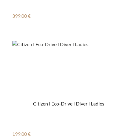
Regulärer Preis:
399,00 €
Citizen I Eco-Drive I Diver I Ladies
Regulärer Preis:
199,00 €