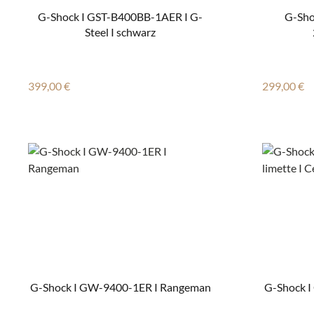
G-Shock I GST-B400BB-1AER I G-
G-Shoc
Steel I schwarz
Regulärer Preis:
Regulärer
399,00 €
299,00 €
G-Shock I GW-9400-1ER I Rangeman
G-Shock I