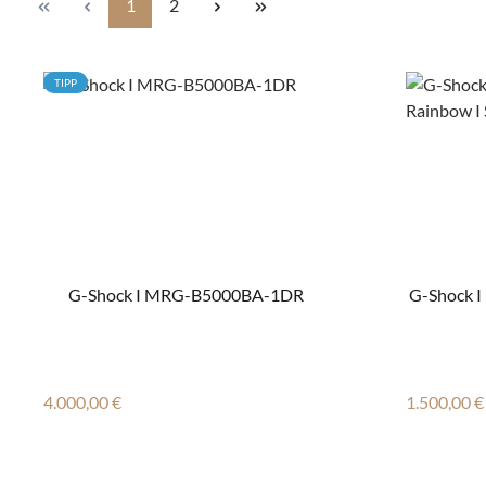
Seite
Seite
1
2
TIPP
G-Shock I MRG-B5000BA-1DR
G-Shock I
Regulärer Preis:
Regulärer
4.000,00 €
1.500,00 €