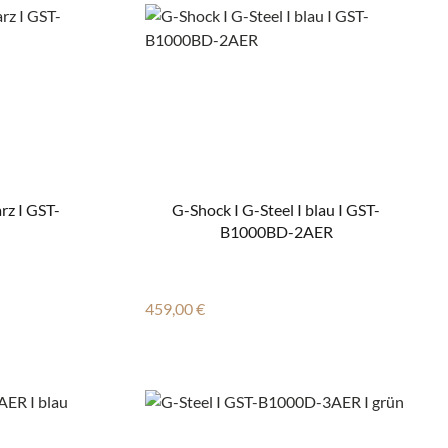
rz I GST-
G-Shock I G-Steel I blau I GST-
B1000BD-2AER
Regulärer Preis:
459,00 €