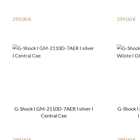
Regulärer Preis:
Regulärer
299,00 €
299,00 €
G-Shock I GM-2110D-7AER I silver I
G-Shock I
Central Cee
Regulärer Preis:
Regulärer
299,00 €
299,00 €