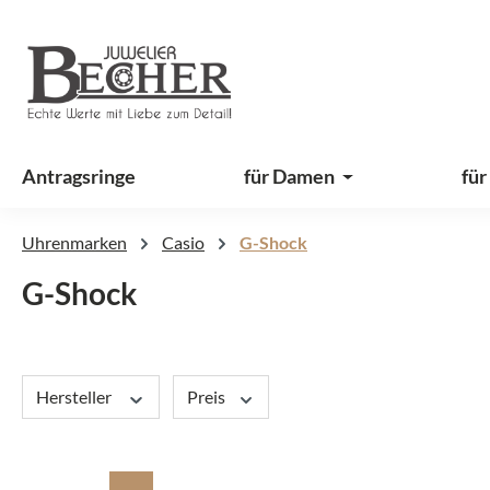
 Hauptinhalt springen
Zur Suche springen
Zur Hauptnavigation springen
Antragsringe
für Damen
für
Uhrenmarken
Casio
G-Shock
G-Shock
Hersteller
Preis