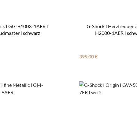
ck I GG-B100X-1AER I
G-Shock I Herzfrequenz
dmaster I schwarz
H2000-1AER I schw
 Preis:
Regulärer Preis:
399,00 €