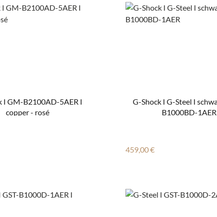
k I GM-B2100AD-5AER I
G-Shock I G-Steel I schwa
copper - rosé
B1000BD-1AER
 Preis:
Regulärer Preis:
459,00 €