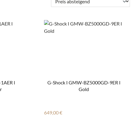
-1AER I
G-Shock I GMW-BZ5000GD-9ER I
r
Gold
Regulärer Preis:
649,00 €