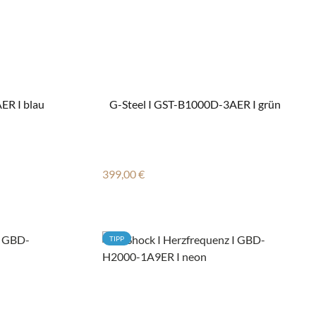
ER I blau
G-Steel I GST-B1000D-3AER I grün
Regulärer Preis:
399,00 €
TIPP