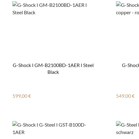
G-Shock I GM-B2100BD-1AER I Steel
G-Shoc
Black
Regulärer Preis:
Regulärer
599,00 €
549,00 €