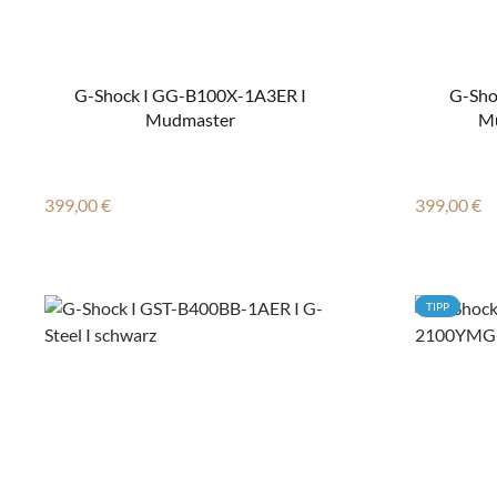
G-Shock I GG-B100X-1A3ER I
G-Sho
Mudmaster
Mu
Regulärer Preis:
Regulärer
399,00 €
399,00 €
TIPP