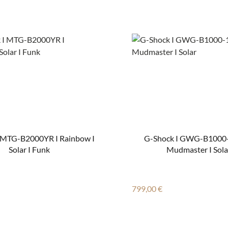
 MTG-B2000YR I Rainbow I
G-Shock I GWG-B1000
Solar I Funk
Mudmaster I Sola
 Preis:
Regulärer Preis:
799,00 €