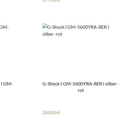
c I GM-
G-Shock I GM-5600YRA-8ER I silber -
rot
Regulärer Preis:
249,00 €