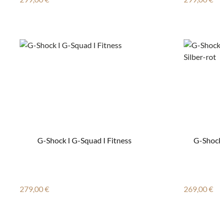
G-Shock I G-Squad I Fitness
G-Shoc
Regulärer Preis:
Regulärer
279,00 €
269,00 €