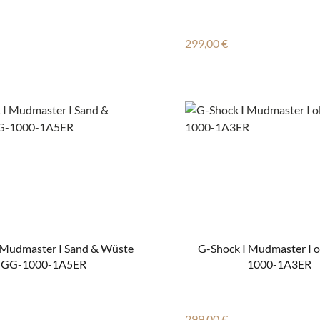
 Preis:
Regulärer Preis:
299,00 €
 Mudmaster I Sand & Wüste
G-Shock I Mudmaster I ol
I GG-1000-1A5ER
1000-1A3ER
 Preis:
Regulärer Preis:
299,00 €