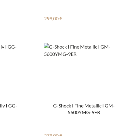
Regulärer Preis:
299,00 €
iv I GG-
G-Shock I Fine Metallic I GM-
5600YMG-9ER
Regulärer Preis:
279,00 €