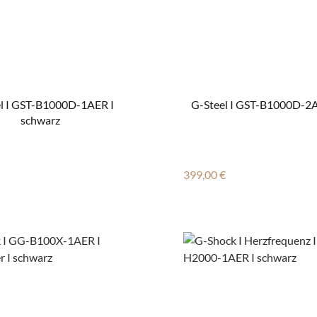
l I GST-B1000D-1AER I
G-Steel I GST-B1000D-2A
schwarz
 Preis:
Regulärer Preis:
399,00 €