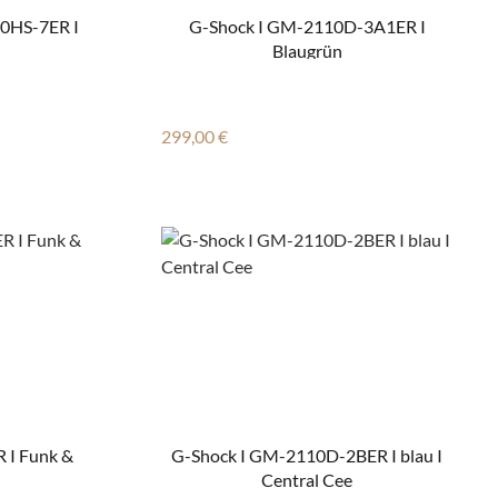
00HS-7ER I
G-Shock I GM-2110D-3A1ER I
Blaugrün
Regulärer Preis:
299,00 €
 I Funk &
G-Shock I GM-2110D-2BER I blau I
Central Cee