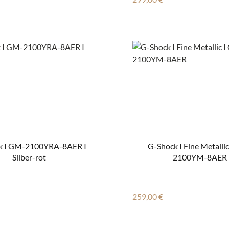
k I GM-2100YRA-8AER I
G-Shock I Fine Metalli
Silber-rot
2100YM-8AER
 Preis:
Regulärer Preis:
259,00 €