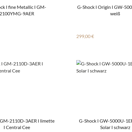
k I fine Metallic I GM-
G-Shock I Origin I GW-50
2100YMG-9AER
weiß
 Preis:
Regulärer Preis:
299,00 €
 GM-2110D-3AER I limette
G-Shock I GW-5000U-1ER
I Central Cee
Solar I schwarz