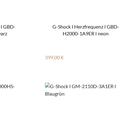
 I GBD-
G-Shock I Herzfrequenz I GBD-
arz
H2000-1A9ER I neon
Regulärer Preis:
399,00 €