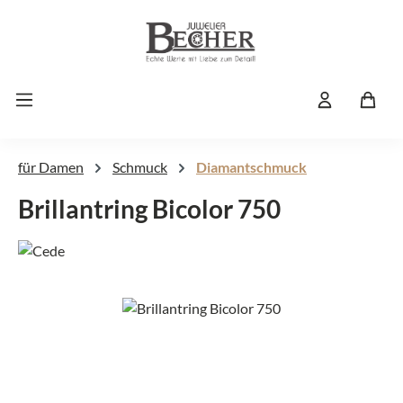
Zum Hauptinhalt springen
für Damen
Schmuck
Diamantschmuck
Brillantring Bicolor 750
Bildergalerie überspringen