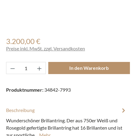
3.200,00 €
Regulärer Preis:
Preise inkl. MwSt. zzgl. Versandkosten
Produkt Anzahl: Gib den gewünschten Wert ei
In den Warenkorb
Produktnummer:
34842-7993
Beschreibung
Wunderschöner Brillantring. Der aus 750er Weiß und
Rosegold gefertigte Brillantring hat 16 Brillanten und ist
zur sportliche…
Mehr