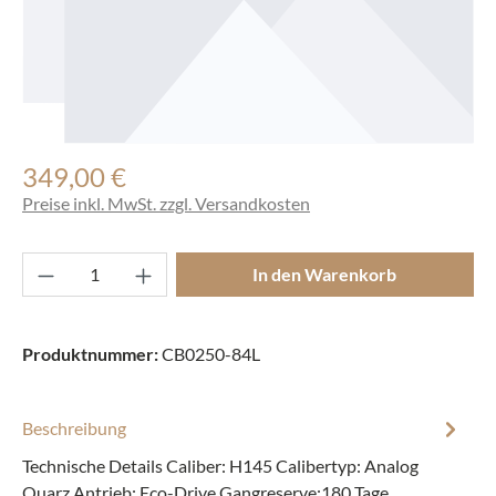
349,00 €
Regulärer Preis:
Preise inkl. MwSt. zzgl. Versandkosten
Produkt Anzahl: Gib den gewünschten Wert ei
In den Warenkorb
Produktnummer:
CB0250-84L
Beschreibung
Technische Details Caliber: H145 Calibertyp: Analog
Quarz Antrieb: Eco-Drive Gangreserve:180 Tage