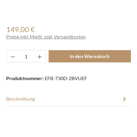
149,00 €
Regulärer Preis:
Preise inkl. MwSt. zzgl. Versandkosten
Produkt Anzahl: Gib den gewünschten Wert ei
In den Warenkorb
Produktnummer:
EFB-730D-2BVUEF
Beschreibung