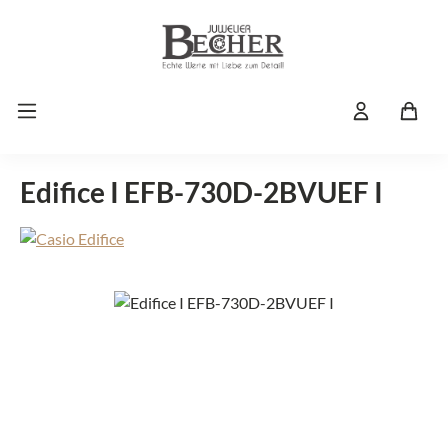
Zum Hauptinhalt springen
Edifice I EFB-730D-2BVUEF I
Bildergalerie überspringen