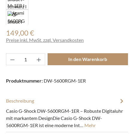
149,00 €
Regulärer Preis:
Preise inkl. MwSt. zzgl. Versandkosten
Produkt Anzahl: Gib den gewünschten Wert ei
In den Warenkorb
Produktnummer:
DW-5600RGM-1ER
Beschreibung
Casio G-Shock DW-5600RGM-1ER – Robuste Digitaluhr
mit markantem DesignDie Casio G-Shock DW-
5600RGM-1ER ist eine moderne Int…
Mehr