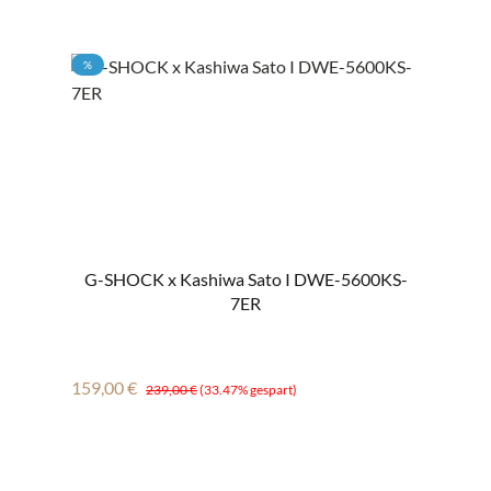
RABATT
%
G-SHOCK x Kashiwa Sato I DWE-5600KS-
7ER
Verkaufspreis:
Regulärer Preis:
159,00 €
239,00 €
(33.47% gespart)