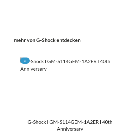
Produktgalerie überspringen
mehr von G-Shock entdecken
RABATT
%
G-Shock I GM-S114GEM-1A2ER I 40th
Anniversary