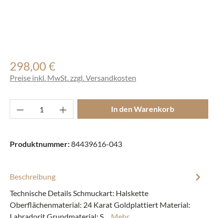
298,00 €
Regulärer Preis:
Preise inkl. MwSt. zzgl. Versandkosten
Produkt Anzahl: Gib den gewünschten Wert ei
In den Warenkorb
Produktnummer:
84439616-043
Beschreibung
Technische Details Schmuckart: Halskette
Oberflächenmaterial: 24 Karat Goldplattiert Material:
Labradorit Grundmaterial: S…
Mehr