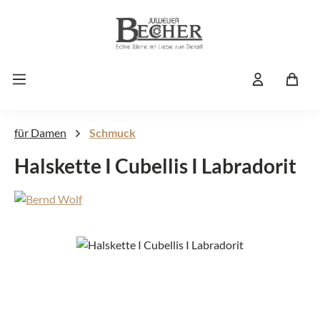
Zum Hauptinhalt springen
für Damen
Schmuck
Halskette I Cubellis I Labradorit
Bildergalerie überspringen