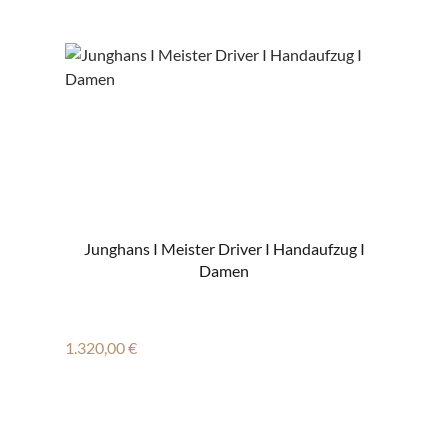
Junghans I Meister Driver I Handaufzug I
Damen
Regulärer Preis:
1.320,00 €