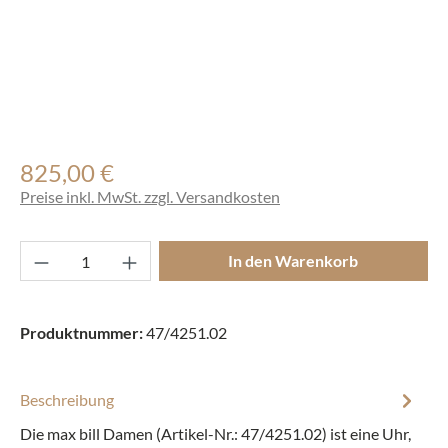
825,00 €
Regulärer Preis:
Preise inkl. MwSt. zzgl. Versandkosten
Produkt Anzahl: Gib den gewünschten Wert ei
In den Warenkorb
Produktnummer:
47/4251.02
Beschreibung
Die max bill Damen (Artikel-Nr.: 47/4251.02) ist eine Uhr,