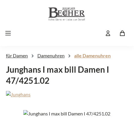
Zum Hauptinhalt springen
für Damen
Damenuhren
alle Damenuhren
Junghans I max bill Damen I
47/4251.02
Bildergalerie überspringen