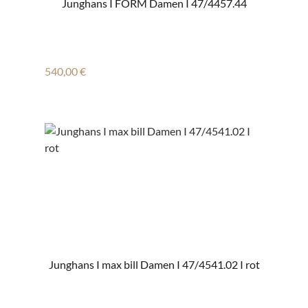
Junghans I FORM Damen I 47/4457.44
Regulärer Preis:
540,00 €
Junghans I max bill Damen I 47/4541.02 I rot