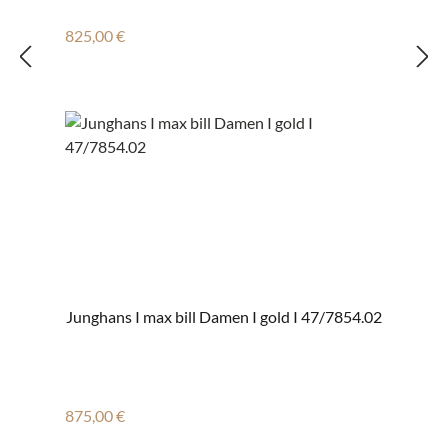
Regulärer Preis:
825,00 €
Junghans I max bill Damen I gold I 47/7854.02
Regulärer Preis:
875,00 €