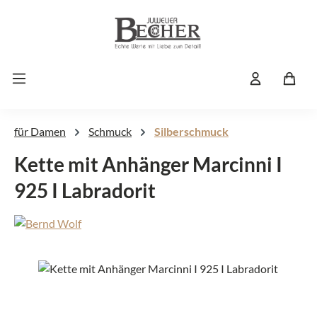
Zum Hauptinhalt springen
für Damen
Schmuck
Silberschmuck
Kette mit Anhänger Marcinni I
925 I Labradorit
Bildergalerie überspringen