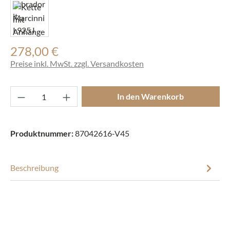
278,00 €
Regulärer Preis:
Preise inkl. MwSt. zzgl. Versandkosten
Produkt Anzahl: Gib den gewünschten Wert ei
In den Warenkorb
Produktnummer:
87042616-V45
Beschreibung