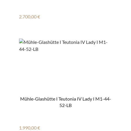
Regulärer Preis:
2.700,00 €
Mühle-Glashütte I Teutonia IV Lady I M1-44-
52-LB
Regulärer Preis:
1.990,00 €