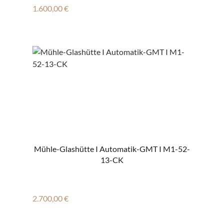
Regulärer Preis:
1.600,00 €
Mühle-Glashütte I Automatik-GMT I M1-52-
13-CK
Regulärer Preis:
2.700,00 €