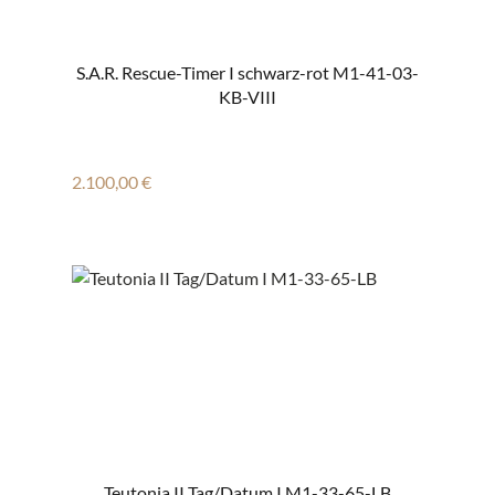
S.A.R. Rescue-Timer I schwarz-rot M1-41-03-
KB-VIII
Regulärer Preis:
2.100,00 €
Teutonia II Tag/Datum I M1-33-65-LB