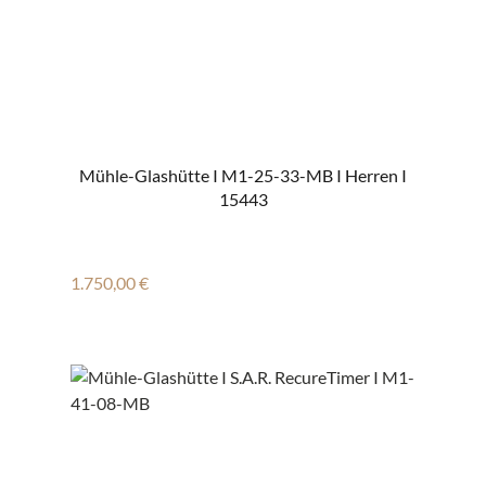
Mühle-Glashütte I M1-25-33-MB I Herren I
15443
Regulärer Preis:
1.750,00 €