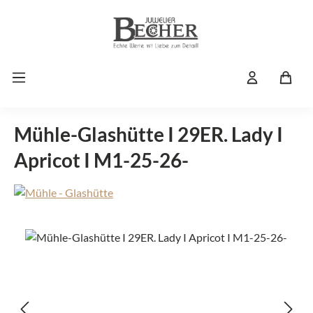
Zum Hauptinhalt springen
Mühle-Glashütte I 29ER. Lady I
Apricot I M1-25-26-
Bildergalerie überspringen