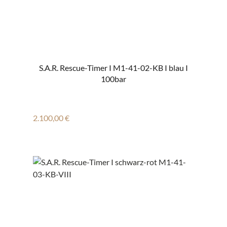
S.A.R. Rescue-Timer I M1-41-02-KB I blau I
100bar
Regulärer Preis:
2.100,00 €