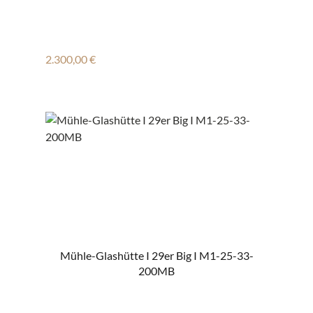
Regulärer Preis:
2.300,00 €
Mühle-Glashütte I 29er Big I M1-25-33-
200MB