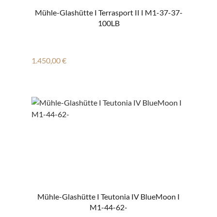
Mühle-Glashütte I Terrasport II I M1-37-37-
100LB
Regulärer Preis:
1.450,00 €
Mühle-Glashütte I Teutonia IV BlueMoon I
M1-44-62-