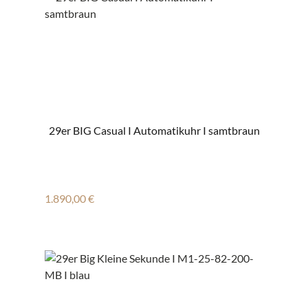
29er BIG Casual I Automatikuhr I samtbraun
Regulärer Preis:
1.890,00 €