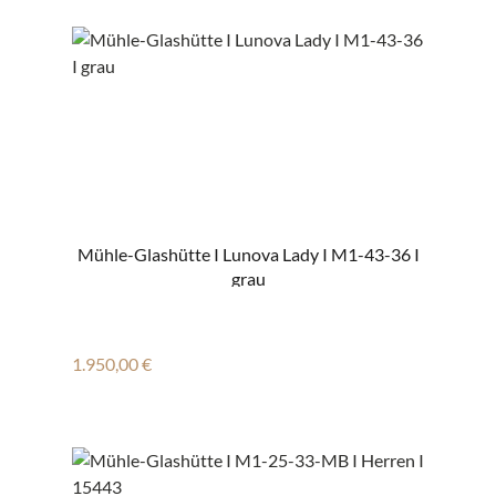
Mühle-Glashütte I Lunova Lady I M1-43-36 I
grau
Regulärer Preis:
1.950,00 €