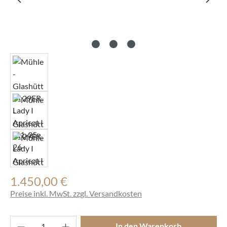
1.450,00 €
Regulärer Preis:
Preise inkl. MwSt. zzgl. Versandkosten
Produkt Anzahl: Gib den gewünschten Wert ei
In den Warenkorb