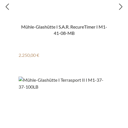
Mühle-Glashütte I S.A.R. RecureTimer I M1-
41-08-MB
Regulärer Preis:
2.250,00 €