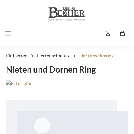
Zum Hauptinhalt springen
für Herren
Herrenschmuck
Herrenschmuck
Nieten und Dornen Ring
Bildergalerie überspringen