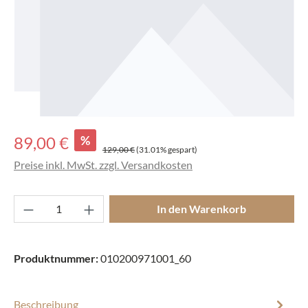
Verkaufspreis:
89,00 €
%
Regulärer Preis:
129,00 €
(31.01% gespart)
Preise inkl. MwSt. zzgl. Versandkosten
Produkt Anzahl: Gib den gewünschten Wert ei
In den Warenkorb
Produktnummer:
010200971001_60
Beschreibung