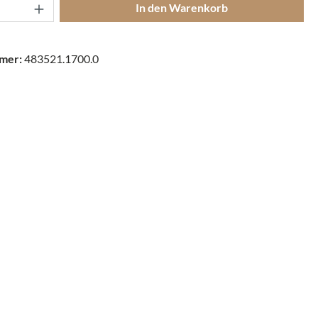
Anzahl: Gib den gewünschten Wert ein oder
In den Warenkorb
mer:
483521.1700.0