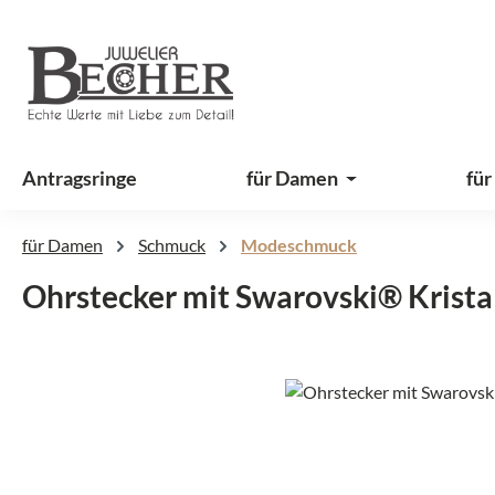
 Hauptinhalt springen
Zur Suche springen
Zur Hauptnavigation springen
Antragsringe
für Damen
für
für Damen
Schmuck
Modeschmuck
Ohrstecker mit Swarovski® Krista
Bildergalerie überspringen