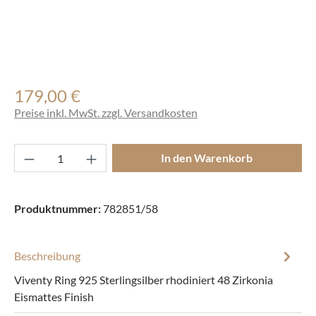
179,00 €
Regulärer Preis:
Preise inkl. MwSt. zzgl. Versandkosten
Produkt Anzahl: Gib den gewünschten Wert ei
In den Warenkorb
Produktnummer:
782851/58
Beschreibung
Viventy Ring 925 Sterlingsilber rhodiniert 48 Zirkonia
Eismattes Finish