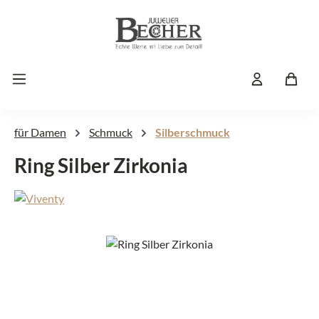
Zum Hauptinhalt springen
für Damen
Schmuck
Silberschmuck
Ring Silber Zirkonia
Bildergalerie überspringen