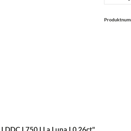
Produktnum
 DDC I 750 I La Luna I 0.26ct"