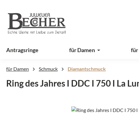
 Hauptinhalt springen
Zur Suche springen
Zur Hauptnavigation springen
Antragsringe
für Damen
für
für Damen
Schmuck
Diamantschmuck
Ring des Jahres I DDC I 750 I La Lu
Bildergalerie überspringen