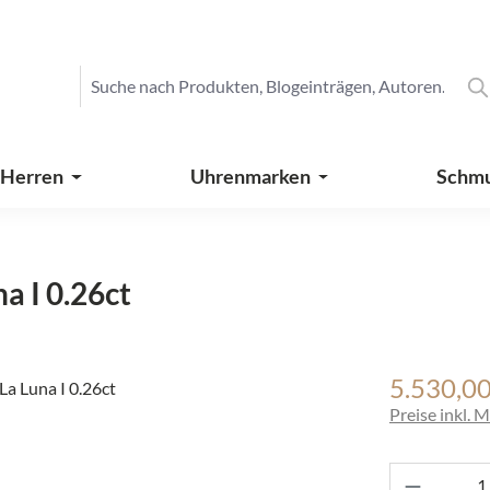
 Herren
Uhrenmarken
Schm
na I 0.26ct
5.530,00
Regulärer Pre
Preise inkl. 
Produkt 