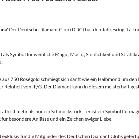
una'
Der Deutsche Diamant Club (DDC) hat den Jahresring 'La Luna
 als Symbol für weibliche Magie, Macht, Sinnlichkeit und Strahlkra
a.
 aus 750 Roségold schmiegt sich sanft wie ein Halbmond um den Fin
er Reinheit von IF/G. Der Diamant kann in diesem meisterhaft ges
rath ist mehr als nur ein Schmuckstück – er ist ein Symbol für ma
für besondere Anlässe und ein Zeichen ewiger Liebe.
d exklusiv für die Mitglieder des Deutschen Diamant Clubs gefert