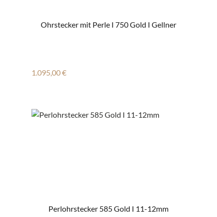
Ohrstecker mit Perle I 750 Gold I Gellner
Regulärer Preis:
1.095,00 €
Perlohrstecker 585 Gold I 11-12mm