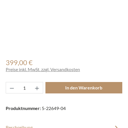
399,00 €
Regulärer Preis:
Preise inkl. MwSt. zzgl. Versandkosten
Produkt Anzahl: Gib den gewünschten Wert ei
In den Warenkorb
Produktnummer:
5-22649-04
Beschreibung