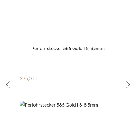
Perlohrstecker 585 Gold I 8-8,5mm
Regulärer Preis:
335,00 €