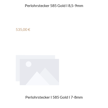
Perlohrstecker 585 Gold I 8,5-9mm
Regulärer Preis:
535,00 €
Perlohrstecker I 585 Gold I 7-8mm