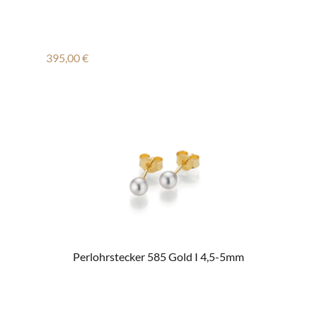
Regulärer Preis:
395,00 €
Perlohrstecker 585 Gold I 4,5-5mm