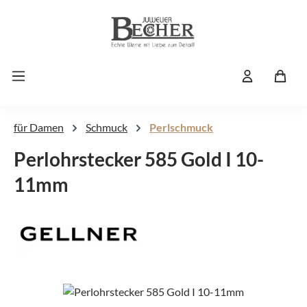
Zum Hauptinhalt springen
für Damen
Schmuck
Perlschmuck
Perlohrstecker 585 Gold I 10-
11mm
Bildergalerie überspringen