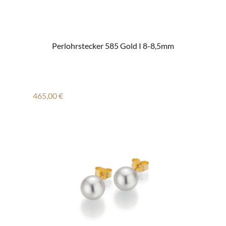
Perlohrstecker 585 Gold I 8-8,5mm
Regulärer Preis:
465,00 €