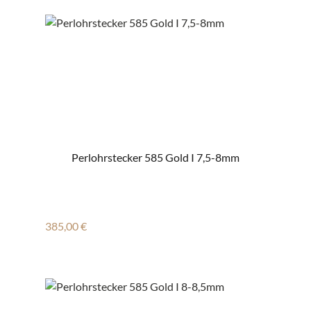
Perlohrstecker 585 Gold I 7,5-8mm
Regulärer Preis:
385,00 €